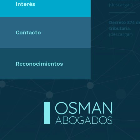
Interés
(
descargar
)
​______________
Decreto 874 d
tributaria.
Contacto
(
descargar
)
Reconocimientos