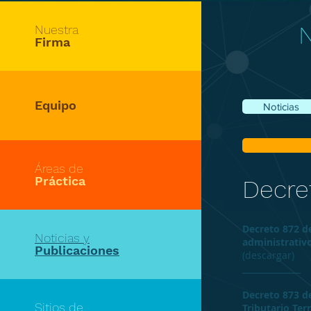
N
Nuestra
Firma
Equipo
Noticias
Áreas de
Práctica
Decre
Decreto 872 d
Noticias y
administrativo
Publicaciones
(
descargar
)​
______________
Decreto 873 d
Sitios de
Tributario Terr