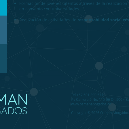
Formación de jóvenes talentos a través de la realización
en convenio con universidades.
Realización de actividades de
responsabilidad social em
Tel +57 601 390 5719
Av Carrera 9 No. 115-06 Of. 506 • B
www.osmanabogados.co
Copyright © 2026 Osman Abogados