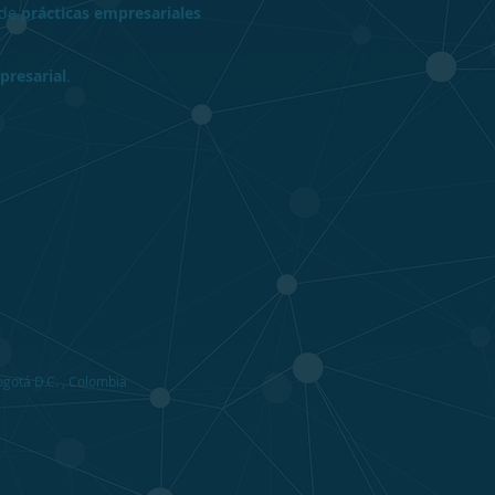
 de
prácticas empresariales
presarial
.
ogotá D.C. , Colombia