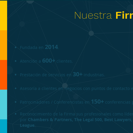
Nuestra
Fir
2014
Fundada en
.
600+
Atención a
clientes.
30+
Prestación de servicios en
industrias.
Asesoría a clientes en negocios con puntos de contacto
150+
Patrocinadores / Conferencistas en
conferencias p
Reconocimiento de la Firma sus profesionales como líder
por
Chambers & Partners, The Legal 500, Best Lawyers
League
.