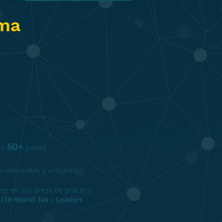
ma
60+
 en
países.
resenciales y virtuales.
es en sus áreas de práctica
, ITR-World Tax
y
Leaders