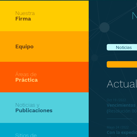
N
Nuestra
Firma
Equipo
Noticias
Áreas de
Práctica
Actua
Oct 19 /2022
Noticias y
Vencimientos R
Publicaciones
(
Resolución 00
______________
Mayo 24 /2022
Con la expedic
Sitios de