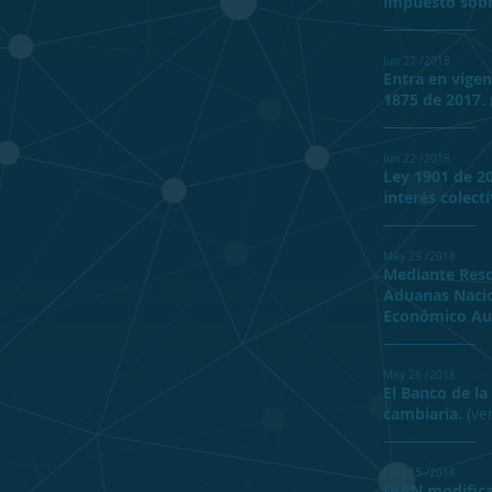
impuesto sobre
______________
Jun 27 /2018
Entra en vigen
1875 de 2017.
​______________
Jun 22 /2018
Ley 1901 de 20
interés colecti
​______________
May 29 /2018
Mediante Reso
Aduanas Nacio
Económico Aut
______________
May 26 /2018
El
Banco de la
cambiaria.
(
ve
​______________
May 15 /2018
DIAN modifica