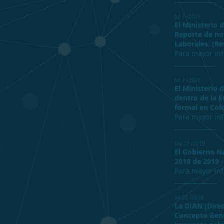
Jul 7 /2021
El Ministerio 
Reporte de nov
Laborales. (Re
Para mayor in
______________
Jul 7 /2021
El Ministerio 
dentro de la 
formal en Col
Para mayor in
______________
Dic 27 /2019
El Gobierno N
2010 de 2019 -
Para mayor in
______________
Jul 25 /2018
La DIAN (Dire
Concepto Gener