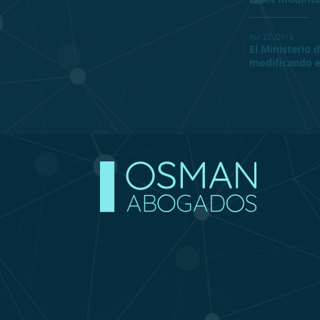
​______________
Abr 23 /2018
El Ministerio 
modificando e