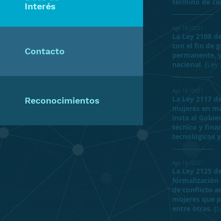
término de cad
Interés
______________
Ago 18 /2021
La Ley 2108 de
con el fin de 
Contacto
permanente, y 
nacional. (
Ley
______________
Ago 18 /2021
La Ley 2117 de
Reconocimientos
mujeres en mat
insta al Gobie
técnico y fina
tecnológicos y
______________
Ago 18 /2021
La Ley 2125 de
formalización
de conflicto 
mujeres que p
entre otras. (
L
______________