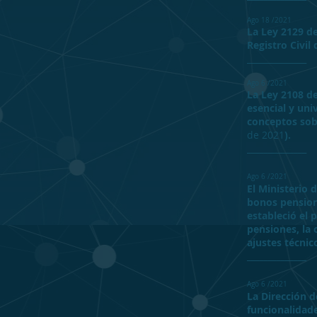
Ago 18 /2021
La Ley 2129 de
Registro Civil
______________
Ago 6 /2021
La Ley 2108 de
esencial y uni
conceptos sobr
de 2021
).
______________
Ago 6 /2021
El Ministerio 
bonos pensiona
estableció el 
pensiones, la 
ajustes técnic
______________
Ago 6 /2021
La Dirección d
funcionalidade