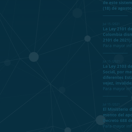
de este siste
(18) de agosto
______________
Jul 15 /2021
La Ley 2101 d
Colombia dism
2101 de 2021).
Para mayor in
______________
Jul 15 /2021
La Ley 2103 d
Social, por me
diferentes Es
vejez, invalid
Para mayor in
______________
Jul 15 /2021
El Ministerio 
monto del apor
Decreto 688 de
Para mayor in
______________