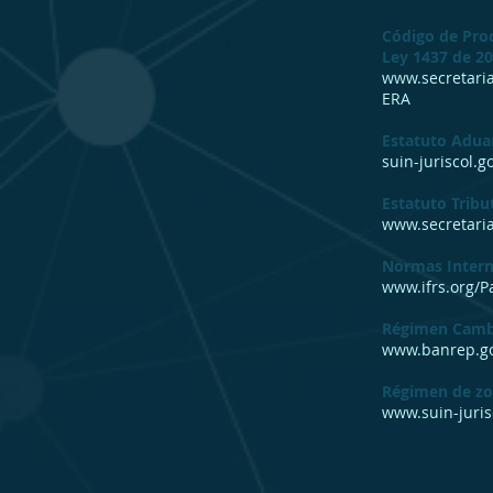
Código de Pro
Ley 1437 de 20
www.secretari
ERA
Estatuto Adua
suin-juriscol.
Estatuto Tribu
www.secretaria
Normas Intern
www.ifrs.org/P
Régimen Camb
www.banrep.go
Régimen de zon
www.suin-juri