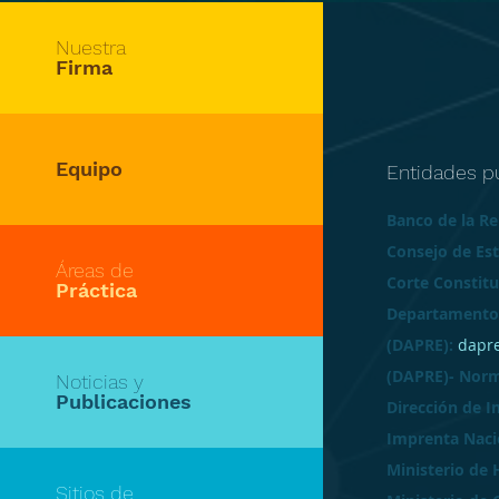
Nuestra
Firma
Equipo
Entidades p
Banco de la R
Consejo de Es
Áreas de
Corte Constitu
Práctica
Departamento A
(DAPRE):
dapre
(DAPRE)- Norm
Noticias y
Publicaciones
Dirección de 
Imprenta Naci
Ministerio de 
Sitios de