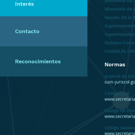
Ministerio de 
Interés
Ministerio de 
Senado De la R
Superintenden
Contacto
Superintenden
Sistema Único
Unidad de Info
Reconocimientos
Normas
Arancel de Adu
suin-juriscol.
Código Civil:
www.secretaria
Código de Com
www.secretari
Código General
www.secretari