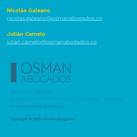
Nicolás Galeano
nicolas.galeano@osmanabogados.co
Julián Camelo
julian.camelo@osmanabogados.co
Tel +57 601 390 5719
Av Carrera 9 No. 115-06 Of. 506 • Bogotá D.C. , Colombia
www.osmanabogados.co
Copyright © 202
3 Osman Abogados